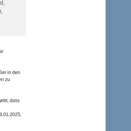
d,
0,
ar
ßer in den
en zu
gebt, dass
9.01.2025,