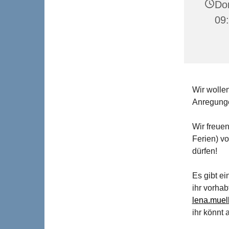
Don
09
Wir wolle
Anregunge
Wir freue
Ferien) v
dürfen!
Es gibt e
ihr vorhab
lena.muel
ihr könnt