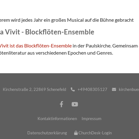
erem wird jedes Jahr ein großes Musical auf die Bühne gebracht
a Vivit - Blockflöten-Ensemble
Vivit ist das Blockflöten-Ensemble
in der Paulskirche. Gemeinsam 
ötenliteratur aus verschiedenen Epochen und Genres.
· Kirchenstraße 2, 22869 Schenefeld
+49408305127
kirchenbuer


Kontaktinformationen
Impressum
Datenschutzerklärung
ChurchDesk-Login