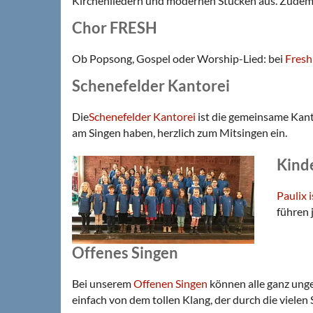
Kirchenliedern und modernen Stücken aus. Zudem g
Chor FRESH
Ob Popsong, Gospel oder Worship-Lied: bei
Fresh
Schenefelder Kantorei
Die
Schenefelder Kantorei
ist die gemeinsame Kanto
am Singen haben, herzlich zum Mitsingen ein.
Kinde
Paulix 
führen 
Offenes Singen
Bei unserem
Offenen Singen
können alle ganz ung
einfach von dem tollen Klang, der durch die vielen