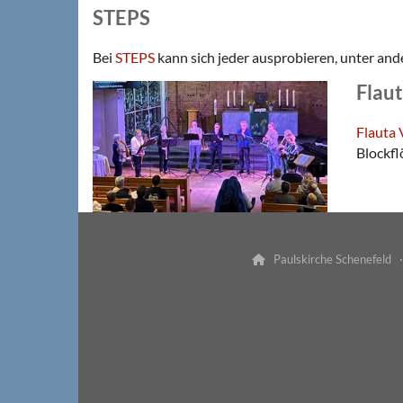
STEPS
Bei
STEPS
kann sich jeder ausprobieren, unter and
Flaut
Flauta 
Blockfl
Paulskirche Schenefeld 
