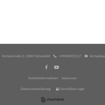
· Kirchenstraße 2, 22869 Schenefeld
+49408305127
kirchenbuer


Kontaktinformationen
Impressum
Datenschutzerklärung
ChurchDesk-Login