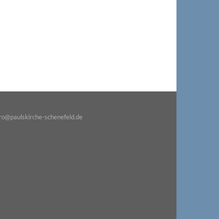
o@paulskirche-schenefeld.de