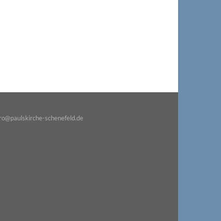
o@paulskirche-schenefeld.de