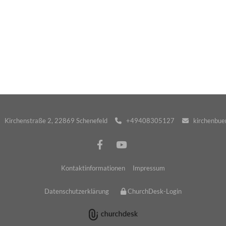
· Kirchenstraße 2, 22869 Schenefeld
+49408305127
kirchenbuer


Kontaktinformationen
Impressum
Datenschutzerklärung
ChurchDesk-Login