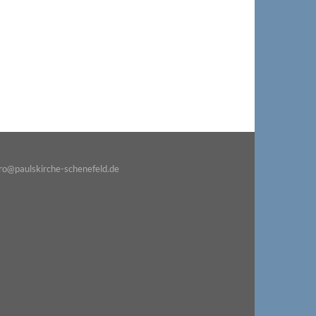
o@paulskirche-schenefeld.de