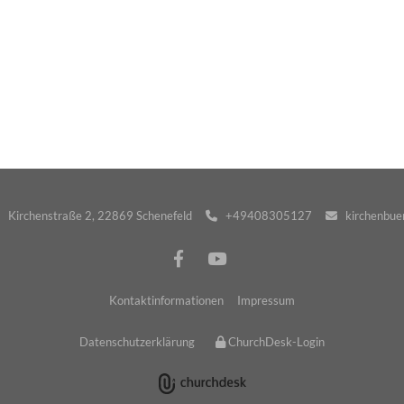
· Kirchenstraße 2, 22869 Schenefeld
+49408305127
kirchenbuer


Kontaktinformationen
Impressum
Datenschutzerklärung
ChurchDesk-Login