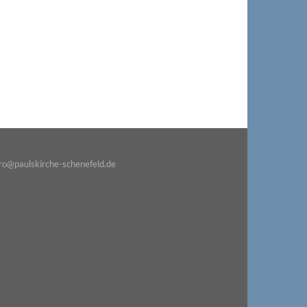
o@paulskirche-schenefeld.de