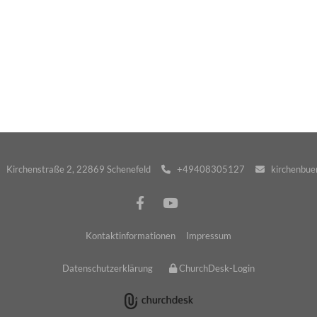
· Kirchenstraße 2, 22869 Schenefeld
+49408305127
kirchenbuer


Kontaktinformationen
Impressum
Datenschutzerklärung
ChurchDesk-Login