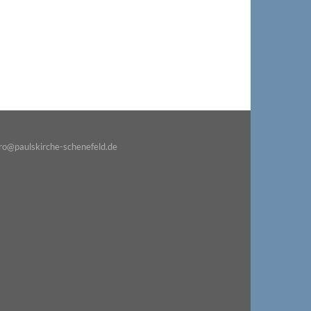
o@paulskirche-schenefeld.de