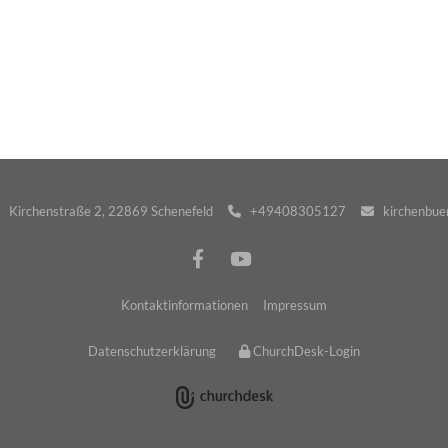
· Kirchenstraße 2, 22869 Schenefeld
+49408305127
kirchenbuer


Kontaktinformationen
Impressum
Datenschutzerklärung
ChurchDesk-Login