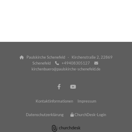
Paulskirche Schenefeld · Kirchenstraße 2, 22869

Schenefeld
+49408305127


kirchenbuero@paulskirche-schenefeld.de
Kontaktinformationen
Impressum
Datenschutzerklärung
ChurchDesk-Login